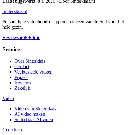
Laatst bijgewerkt:
8-1-2026
· Door Sinterklais.nl
Sinterklais.nl
Persoonlijke videoboodschappen en ideeën van de Sint voor het
hele gezin.
Reviews
★
★
★
★
★
Service
Over Sinterklais
Contact
Veelgestelde vragen
Prijzen
Reviews
Zakelijk
Video
Video van Sinterklaas
AI video maken
Sinterklaas AI video
Gedichten